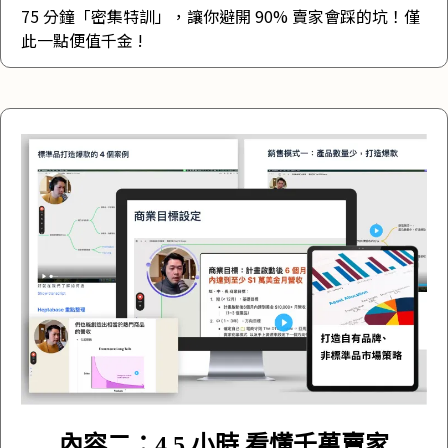
75 分鐘「密集特訓」，讓你避開 90% 賣家會踩的坑！僅
此一點便值千金 !
內容二：4.5 小時 看懂千萬賣家